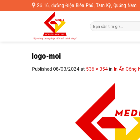
Skip
Số 16, đường Điện Biên Phủ, Tam Kỳ, Quảng Nam
to
content
logo-moi
Published
08/03/2024
at
536 × 354
in
In Ấn Công 