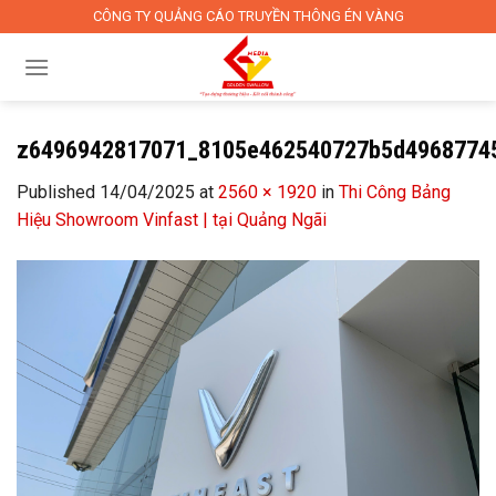
Skip
CÔNG TY QUẢNG CÁO TRUYỀN THÔNG ÉN VÀNG
to
content
z6496942817071_8105e462540727b5d4968774
Published
14/04/2025
at
2560 × 1920
in
Thi Công Bảng
Hiệu Showroom Vinfast | tại Quảng Ngãi