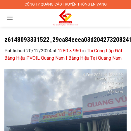
Skip
CÔNG TY QUẢNG CÁO TRUYỀN THÔNG ÉN VÀNG
to
content
z6148093331522_29ca84eeea03d20427320824
Published
20/12/2024
at
1280 × 960
in
Thi Công Lắp Đặt
Bảng Hiệu PVOIL Quảng Nam | Bảng Hiệu Tại Quảng Nam