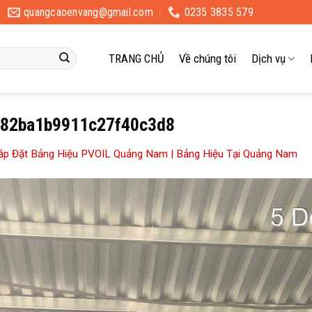
quangcaoenvang@gmail.com
0235 3835 579
TRANG CHỦ
Về chúng tôi
Dịch vụ
82ba1b9911c27f40c3d8
ắp Đặt Bảng Hiệu PVOIL Quảng Nam | Bảng Hiệu Tại Quảng Nam