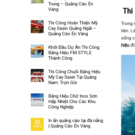
Trung – Quảng Cáo Én
Thi 
Vàng
Thi Công Hoàn Thiện Mỳ
Trong 
Cay Sasin Quảng Ngãi –
tiên. 
Quảng Cáo Én Vàng
sống c
hiệu
đò
Khởi Đầu Dự Án Thi Công
Bảng Hiệu FM STYLE
Thành Công
Thi Công Chuỗi Bảng Hiệu
Mỳ Cay Sasin Tại Quảng
Nam: Trọn Gói
Bảng Hiệu Chữ Inox Sơn
Hấp Nhiệt Cho Các Khu
Công Nghiệp
In ấn quảng cáo tại đà nẵng
22
| Quảng Cáo Én Vàng
Th11