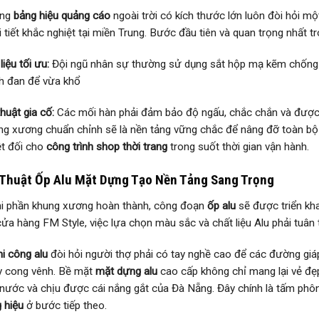
ống
bảng hiệu quảng cáo
ngoài trời có kích thước lớn luôn đòi hỏi m
i tiết khắc nghiệt tại miền Trung. Bước đầu tiên và quan trọng nhất t
liệu tối ưu:
Đội ngũ nhân sự thường sử dụng sắt hộp mạ kẽm chống rỉ
h đan để vừa khổ
huật gia cố:
Các mối hàn phải đảm bảo độ ngấu, chắc chắn và được 
ng xương chuẩn chỉnh sẽ là nền tảng vững chắc để nâng đỡ toàn b
ệt đối cho
công trình shop thời trang
trong suốt thời gian vận hành.
Thuật Ốp Alu Mặt Dựng Tạo Nền Tảng Sang Trọng
i phần khung xương hoàn thành, công đoạn
ốp alu
sẽ được triển kha
cửa hàng FM Style, việc lựa chọn màu sắc và chất liệu Alu phải tuân
hi công alu
đòi hỏi người thợ phải có tay nghề cao để các đường giáp
y cong vênh. Bề mặt
mặt dựng alu
cao cấp không chỉ mang lại vẻ đẹp
nước và chịu được cái nắng gắt của Đà Nẵng. Đây chính là tấm phô
 hiệu
ở bước tiếp theo.