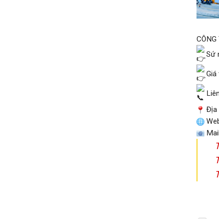
CÔNG 
Sứ m
Giá 
Liên
Địa 
Web
Mai
T
T
T