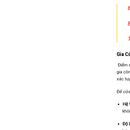
B
B
T
Gia C
Điểm 
gia cô
xác tu
Để cửa
Hệ 
khôn
Độ 