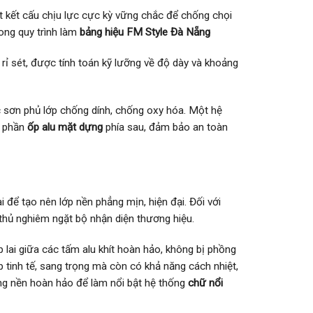
ột kết cấu chịu lực cực kỳ vững chắc để chống chọi
rong quy trình làm
bảng hiệu FM Style Đà Nẵng
 sét, được tính toán kỹ lưỡng về độ dày và khoảng
sơn phủ lớp chống dính, chống oxy hóa. Một hệ
ộ phần
ốp alu mặt dựng
phía sau, đảm bảo an toàn
i để tạo nên lớp nền phẳng mịn, hiện đại. Đối với
 thủ nghiêm ngặt bộ nhận diện thương hiệu.
 lai giữa các tấm alu khít hoàn hảo, không bị phồng
 tinh tế, sang trọng mà còn có khả năng cách nhiệt,
ng nền hoàn hảo để làm nổi bật hệ thống
chữ nổi