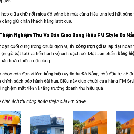
g đèn.
 hợp giữa
chữ nổi mica
đổ sáng bề mặt cùng hiệu ứng
led hắt sáng
ễ dàng giữ chân khách hàng lướt qua.
Thiện Nghiệm Thu Và Bàn Giao Bảng Hiệu FM Style Đà Nẵ
oạn cuối cùng trong chuỗi dịch vụ
thi công trọn gói
là lắp đặt hoàn
hẹn giờ bật tắt) và tiến hành vệ sinh sạch sẽ. Một sản phẩm
bảng hi
khâu hoàn thiện cuối cùng.
a chọn các đơn vị
làm bảng hiệu uy tín tại Đà Nẵng
, chủ đầu tư sẽ 
à chính sách
bảo hành dài hạn
. Điều này giúp chuỗi cửa hàng FM Styl
ải nghiệm mặt tiền và tăng trưởng doanh thu hiệu quả.
 hình ảnh thi công hoàn thiện của Fm Style