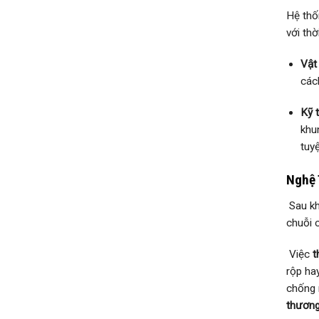
Hệ th
với thờ
Vật 
các
Kỹ t
khu
tuy
Nghệ 
Sau kh
chuỗi 
Việc
t
rộp ha
chống 
thương