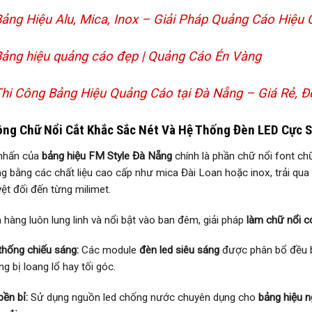
ảng Hiệu Alu, Mica, Inox – Giải Pháp Quảng Cáo Hiệ
ảng hiệu quảng cáo đẹp | Quảng Cáo Én Vàng
hi Công Bảng Hiệu Quảng Cáo tại Đà Nẵng – Giá Rẻ, 
ông Chữ Nổi Cắt Khắc Sắc Nét Và Hệ Thống Đèn LED Cực 
nhấn của
bảng hiệu FM Style Đà Nẵng
chính là phần chữ nổi font c
ng bằng các chất liệu cao cấp như mica Đài Loan hoặc inox, trải qua
yệt đối đến từng milimet.
 hàng luôn lung linh và nổi bật vào ban đêm, giải pháp
làm chữ nổi c
thống chiếu sáng:
Các module
đèn led siêu sáng
được phân bổ đều bê
g bị loang lổ hay tối góc.
bền bỉ:
Sử dụng nguồn led chống nước chuyên dụng cho
bảng hiệu n