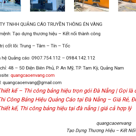
TY TNHH QUẢNG CÁO TRUYỀN THÔNG ÉN VÀNG
ệnh: Tạo dựng thương hiệu – Kết nối thành công
trị cốt lõi: Trung – Tâm – Tín – Tốc
 hệ Quảng cáo: 0907.754.112 – 0984.142.112
chỉ: 48 – 50 Điện Biên Phủ, P. An Mỹ, TP. Tam Kỳ, Quảng Nam
site:
quangcaoenvang.com
l: quangcaoenvang@gmail.com
hiết kế – Thi công bảng hiệu trọn gói Đà Nẵng | Gọi là
hi Công Bảng Hiệu Quảng Cáo tại Đà Nẵng – Giá Rẻ, 
hiết kế, Thi công bảng hiệu tại đà nẵng | giá cả hợp lý
quangcaoenvang
Tạo Dựng Thương Hiệu – Kết Nối