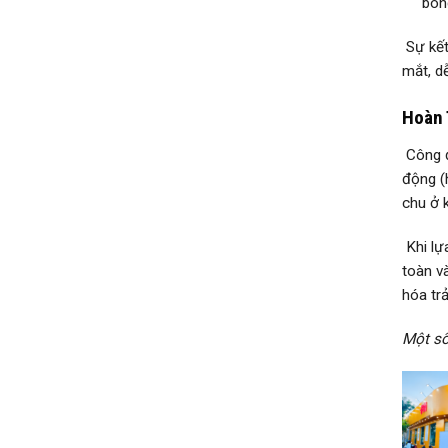
bón
Sự kết
mắt, d
Hoàn 
Công đ
động (
chu ở 
Khi lự
toàn v
hóa tr
Một số