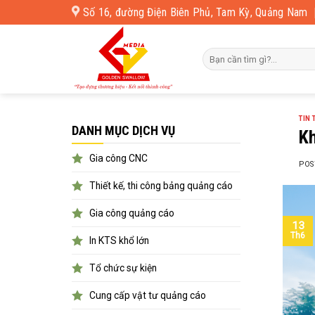
Skip
Số 16, đường Điện Biên Phủ, Tam Kỳ, Quảng Nam
to
content
TIN 
DANH MỤC DỊCH VỤ
K
Gia công CNC
POS
Thiết kế, thi công bảng quảng cáo
Gia công quảng cáo
13
Th6
In KTS khổ lớn
Tổ chức sự kiện
Cung cấp vật tư quảng cáo