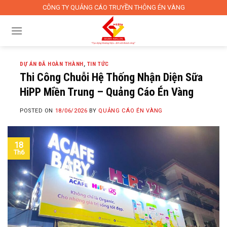
Skip
CÔNG TY QUẢNG CÁO TRUYỀN THÔNG ÉN VÀNG
to
content
DỰ ÁN ĐÃ HOÀN THÀNH
,
TIN TỨC
Thi Công Chuỗi Hệ Thống Nhận Diện Sữa
HiPP Miền Trung – Quảng Cáo Én Vàng
POSTED ON
18/06/2026
BY
QUẢNG CÁO ÉN VÀNG
18
Th6