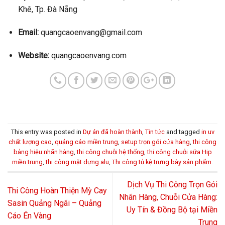
Khê, Tp. Đà Nẵng
Email:
quangcaoenvang@gmail.com
Website:
quangcaoenvang.com
This entry was posted in
Dự án đã hoàn thành
,
Tin tức
and tagged
in uv
chất lượng cao
,
quảng cáo miền trung
,
setup trọn gói cửa hàng
,
thi công
bảng hiệu nhãn hàng
,
thi công chuỗi hệ thống
,
thi công chuỗi sữa Hip
miền trung
,
thi công mặt dựng alu
,
Thi công tủ kệ trưng bày sản phẩm
.
Dịch Vụ Thi Công Trọn Gói
Thi Công Hoàn Thiện Mỳ Cay
Nhãn Hàng, Chuỗi Cửa Hàng:
Sasin Quảng Ngãi – Quảng
Uy Tín & Đồng Bộ tại Miền
Cáo Én Vàng
Trung