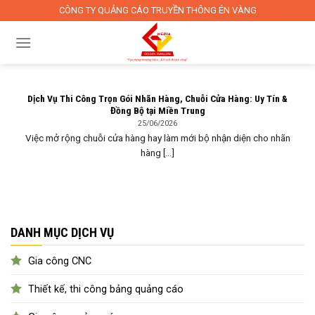
Skip
CÔNG TY QUẢNG CÁO TRUYỀN THÔNG ÉN VÀNG
to
content
Dịch Vụ Thi Công Trọn Gói Nhãn Hàng, Chuỗi Cửa Hàng: Uy Tín &
Đồng Bộ tại Miền Trung
25/06/2026
Việc mở rộng chuỗi cửa hàng hay làm mới bộ nhận diện cho nhãn
hàng [...]
DANH MỤC DỊCH VỤ
Gia công CNC
Thiết kế, thi công bảng quảng cáo