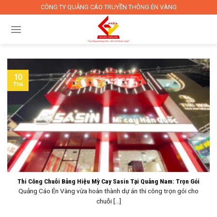
Skip
CÔNG TY QUẢNG CÁO TRUYỀN THÔNG ÉN VÀNG
to
content
10
Th6
Thi Công Chuỗi Bảng Hiệu Mỳ Cay Sasin Tại Quảng Nam: Trọn Gói
Quảng Cáo Én Vàng vừa hoàn thành dự án thi công trọn gói cho
chuỗi [...]