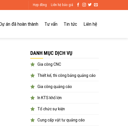
Hợp đồng
Liên hệ báo giá
Dự án đã hoàn thành
Tư vấn
Tin tức
Liên hệ
DANH MỤC DỊCH VỤ
Gia công CNC
Thiết kế, thi công bảng quảng cáo
Gia công quảng cáo
In KTS khổ lớn
Tổ chức sự kiện
Cung cấp vật tư quảng cáo