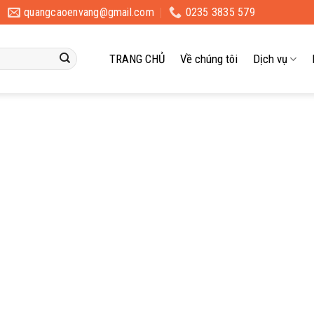
quangcaoenvang@gmail.com
0235 3835 579
TRANG CHỦ
Về chúng tôi
Dịch vụ