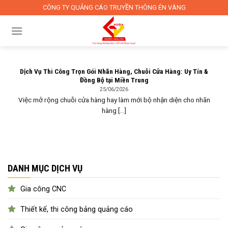
Skip
CÔNG TY QUẢNG CÁO TRUYỀN THÔNG ÉN VÀNG
to
content
Dịch Vụ Thi Công Trọn Gói Nhãn Hàng, Chuỗi Cửa Hàng: Uy Tín &
Đồng Bộ tại Miền Trung
25/06/2026
Việc mở rộng chuỗi cửa hàng hay làm mới bộ nhận diện cho nhãn
hàng [...]
DANH MỤC DỊCH VỤ
Gia công CNC
Thiết kế, thi công bảng quảng cáo