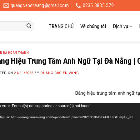
quangcaoenvang@gmail.com
0235 3835 579
TRANG CHỦ
Về chúng tôi
Dịch vụ
ÁN ĐÃ HOÀN THÀNH
ng Hiệu Trung Tâm Anh Ngữ Tại Đà Nẵng |
TED ON
21/11/2025
BY
QUẢNG CÁO ÉN VÀNG
Bảng hiệu trung tâm anh ngữ tạ
 error: Format(s) not supported or source(s) not found
 tập tin: http://quangcaoenvang.com/wp-content/uploads/2025/11/BANG-HIEU-GG.mp4?_=1