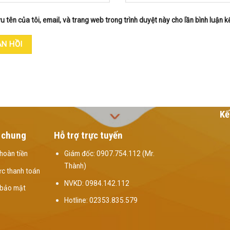
u tên của tôi, email, và trang web trong trình duyệt này cho lần bình luận kế
Kế
 chung
Hỗ trợ trực tuyến
hoàn tiền
Giám đốc: 0907.754.112 (Mr.
Thành)
c thanh toán
NVKD: 0984.142.112
 bảo mật
Hotline: 02353.835.579