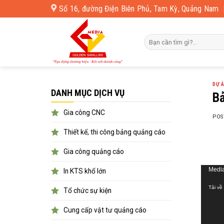
Skip
Số 16, đường Điện Biên Phủ, Tam Kỳ, Quảng Nam
to
content
DỰ 
DANH MỤC DỊCH VỤ
Bả
Gia công CNC
POS
Thiết kế, thi công bảng quảng cáo
Gia công quảng cáo
Trình
Media
In KTS khổ lớn
chơi
Tải về
Tổ chức sự kiện
Video
Cung cấp vật tư quảng cáo