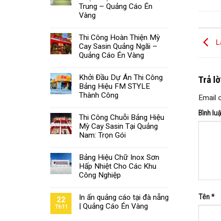
Trung – Quảng Cáo Én
Vàng
Thi Công Hoàn Thiện Mỳ
Là
Cay Sasin Quảng Ngãi –
Quảng Cáo Én Vàng
Khởi Đầu Dự Án Thi Công
Trả l
Bảng Hiệu FM STYLE
Thành Công
Email 
Bình lu
Thi Công Chuỗi Bảng Hiệu
Mỳ Cay Sasin Tại Quảng
Nam: Trọn Gói
Bảng Hiệu Chữ Inox Sơn
Hấp Nhiệt Cho Các Khu
Công Nghiệp
Tên
*
In ấn quảng cáo tại đà nẵng
22
| Quảng Cáo Én Vàng
Th11