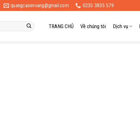
quangcaoenvang@gmail.com
0235 3835 579
TRANG CHỦ
Về chúng tôi
Dịch vụ