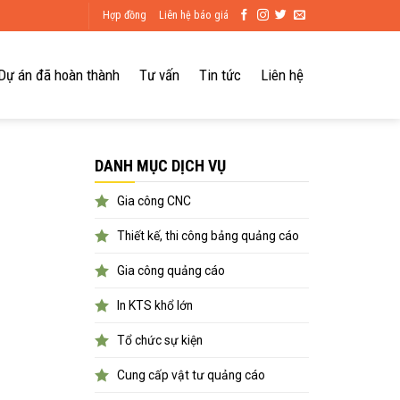
Hợp đồng
Liên hệ báo giá
Dự án đã hoàn thành
Tư vấn
Tin tức
Liên hệ
DANH MỤC DỊCH VỤ
Gia công CNC
Thiết kế, thi công bảng quảng cáo
Gia công quảng cáo
In KTS khổ lớn
Tổ chức sự kiện
Cung cấp vật tư quảng cáo