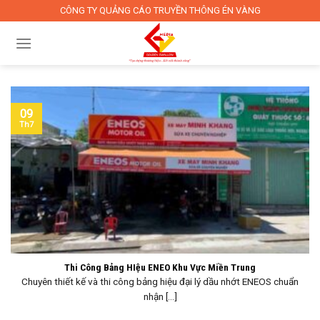
Skip
CÔNG TY QUẢNG CÁO TRUYỀN THÔNG ÉN VÀNG
to
content
09
Th7
Thi Công Bảng HIệu ENEO Khu Vực Miền Trung
Chuyên thiết kế và thi công bảng hiệu đại lý dầu nhớt ENEOS chuẩn
nhận [...]